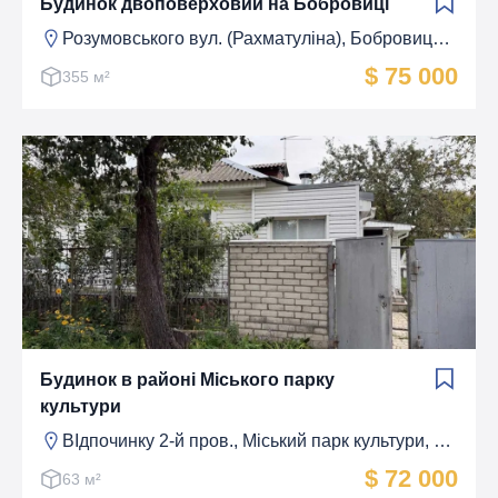
Будинок двоповерховий на Бобровиці
Розумовського вул. (Рахматуліна), Бобровиця, Чернігів
$ 75 000
355 м²
Будинок в районі Міського парку
культури
ВІдпочинку 2-й пров., Мiський парк культури, Чернігів
$ 72 000
63 м²