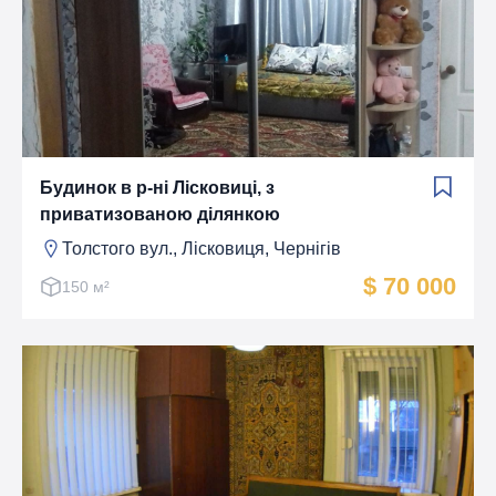
Будинок в р-ні Лісковиці, з
приватизованою ділянкою
Толстого вул., Лiсковиця, Чернігів
$ 70 000
150 м²