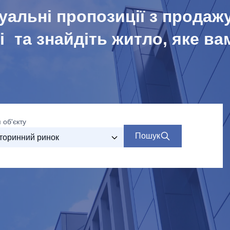
уальні пропозиції з продаж
 та знайдіть житло, яке ва
 об'єкту
Пошук
торинний ринок