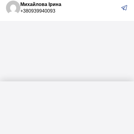
Михайлова Ірина
+380939940093
Меню
Головна
Каталог
Актуальні підбірки для вас:
Чат бот пошуку квартир