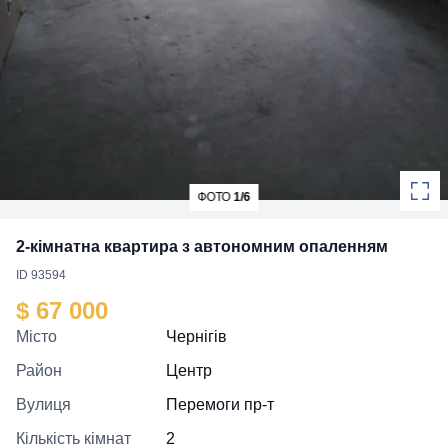
ФОТО
1/6
2-кімнатна квартира з автономним опаленням
ID 93594
$ 67 000
Місто
Чернігів
Район
Центр
Вулиця
Перемоги пр-т
Кількість кімнат
2