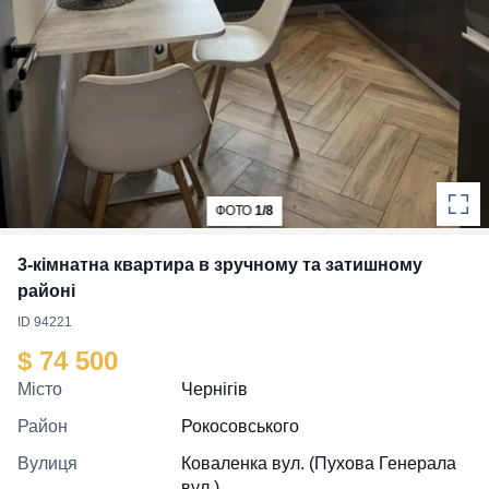
ФОТО
1/8
3-кімнатна квартира в зручному та затишному
районі
ID 94221
$ 74 500
Місто
Чернігів
Район
Рокосовського
Вулиця
Коваленка вул. (Пухова Генерала
вул.)