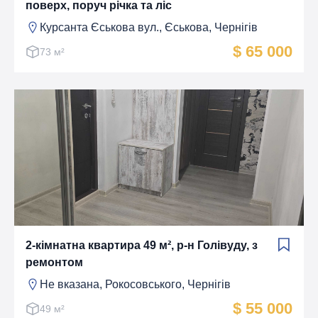
поверх, поруч річка та ліс
Курсанта Єськова вул., Єськова, Чернігів
$ 65 000
73 м²
2-кімнатна квартира 49 м², р-н Голівуду, з
ремонтом
Не вказана, Рокосовського, Чернігів
$ 55 000
49 м²