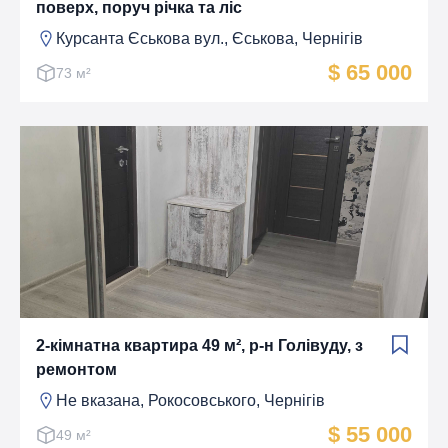
поверх, поруч річка та ліс
Курсанта Єськова вул., Єськова, Чернігів
$ 65 000
73 м²
2-кімнатна квартира 49 м², р-н Голівуду, з
ремонтом
Не вказана, Рокосовського, Чернігів
$ 55 000
49 м²