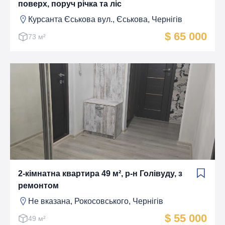
поверх, поруч річка та ліс
Курсанта Єськова вул., Єськова, Чернігів
$ 65 000
73 м²
2-кімнатна квартира 49 м², р-н Голівуду, з
ремонтом
Не вказана, Рокосовського, Чернігів
$ 55 000
49 м²