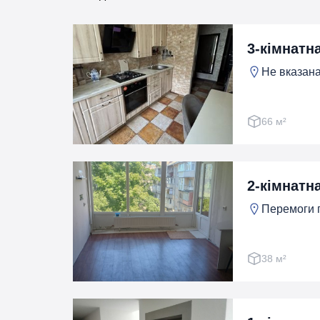
3-кімнатн
Не вказана
66 м²
2-кімнатна
Перемоги пр
38 м²