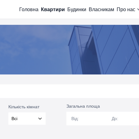
Головна
Квартири
Будинки
Власникам
Про нас
Загальна площа
Кількість кімнат
Загальна площа
Загальна пл
Всі
Від:
До: