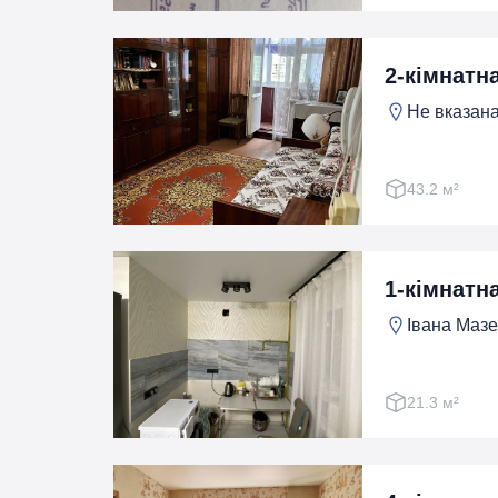
2-кімнатна
Не вказана,
43.2 м²
1-кімнатн
Івана Мазе
21.3 м²