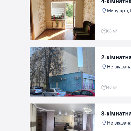
4-кімнатн
Миру пр-т,
68 м²
2-кімнатн
Не вказана
48 м²
3-кімнатн
Не вказана