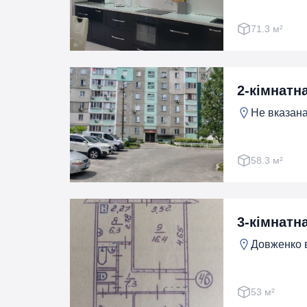
71.3 м²
2-кімнатн
Не вказана
58.3 м²
3-кімнатн
Довженко в
53 м²