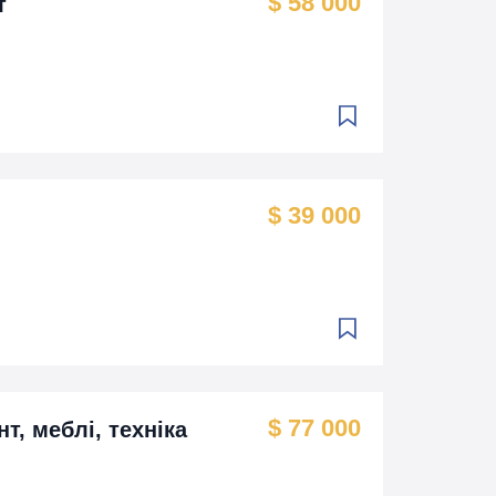
$ 58 000
т
$ 39 000
$ 77 000
т, меблі, техніка