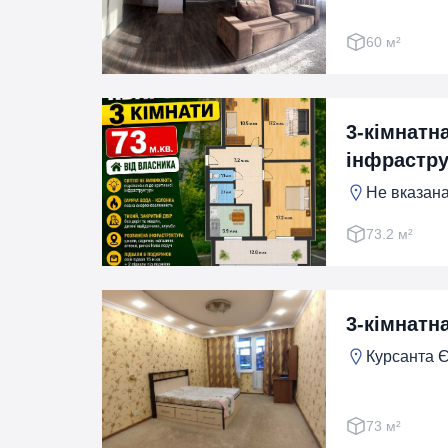
60 м²
3-кімнатн
інфрастру
Не вказана
73.2 м²
3-кімнатна
Курсанта Є
73 м²