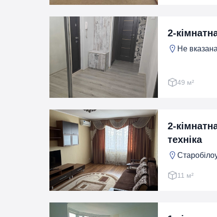
2-кімнатна
Не вказана
49 м²
2-кімнатн
техніка
Старобілоу
11 м²