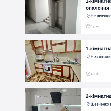
1-кімнатн
опалення
Не вказана
42 м²
1-кімнатн
Незалежнос
40 м²
2-кімнатна
Шевченко в