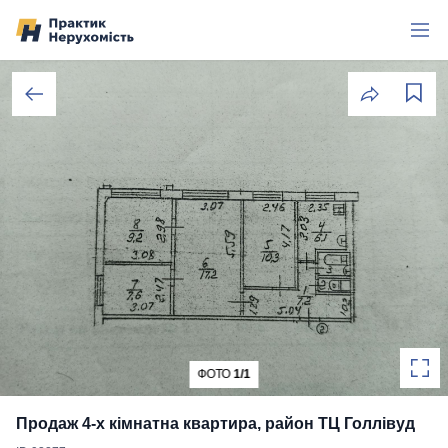
Перейти до вмісту
ФОТО
1/1
Продаж 4-х кімнатна квартира, район ТЦ Голлівуд