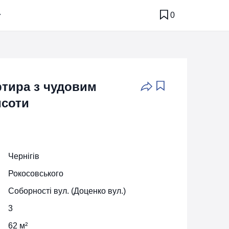
0
ртира з чудовим
исоти
Чернігів
Рокосовського
Соборності вул. (Доценко вул.)
3
62 м²