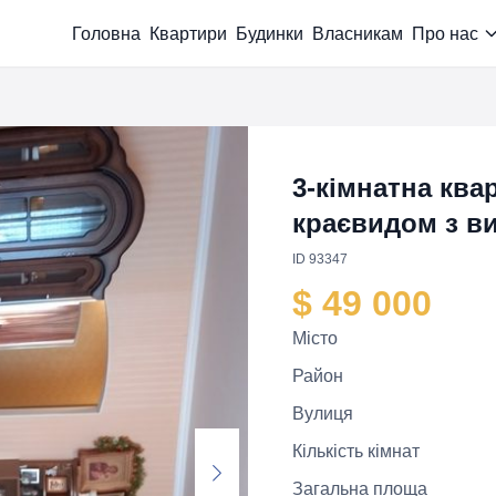
Головна
Квартири
Будинки
Власникам
Про нас
3-кімнатна ква
краєвидом з в
ID 93347
$ 49 000
Місто
Район
Вулиця
Кількість кімнат
Загальна площа