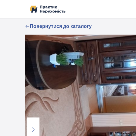
Перейти до вмісту
Повернутися до каталогу