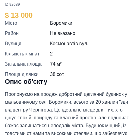
ID 92689
$ 13 000
Місто
Боромики
Район
Не вказано
Вулиця
Космонавтів вул.
Кількість кімнат
2
Загальна площа
74 м²
Площа ділянки
38 сот.
Опис об'єкту
Пропонуємо на продаж добротний цегляний будинок у
мальовничому селі Боромики, всього за 20 хвилин їзди
від центру Чернігова. Це ідеальне місце для тих, хто
цінує спокій, природу та власний простір, але водночас
бажає залишатися неподалік міста. Будинок міцний, із
товстими стінами та високими стелями, що забезпечує