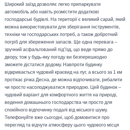
Широкий заїзд дозволяє легко припаркувати
автомобіль або навіть розмістити додаткові
господарські будівлі. На території є великий сарай, який
можна використовувати для зберігання інструментів,
техніки чи господарських потреб, а також добротний
погріб для збереження запасів. Ще одна перевага –
зручний асфальтований під’їзд, що веде прямо до
двору, тож у будь-яку погоду ви безперешкодно
зможете дістатися додому. Навпроти будинку
відкривається чудовий краєвид на луг, а всього за 1 км
протікає річка Десна, де можна відпочивати, рибалити
чи просто насолоджуватися природою. Цей будинок –
чудовий варіант для комфортного життя на природі,
ведення домашнього господарства чи просто для
спокійного відпочинку подалі від міського шуму.
Телефонуйте вже сьогодні, щоб домовитися про
перегляд та відчути атмосферу цього чудового місця