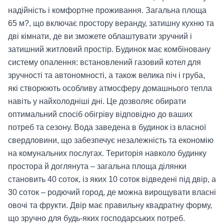
надійність і комфортне проживання. Загальна площа
65 м?, що включає простору веранду, затишну кухню та
дві кімнати, де ви зможете облаштувати зручний і
затишний житловий простір. Будинок має комбіновану
систему опалення: встановлений газовий котел для
зручності та автономності, а також велика піч і груба,
які створюють особливу атмосферу домашнього тепла
навіть у найхолодніші дні. Це дозволяє обирати
оптимальний спосіб обігріву відповідно до ваших
потреб та сезону. Вода заведена в будинок із власної
свердловини, що забезпечує незалежність та економію
на комунальних послугах. Територія навколо будинку
простора й доглянута – загальна площа ділянки
становить 40 соток, із яких 10 соток відведені під двір, а
30 соток – родючий город, де можна вирощувати власні
овочі та фрукти. Двір має правильну квадратну форму,
що зручно для будь-яких господарських потреб.