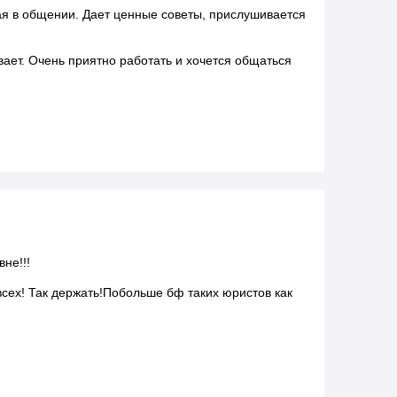
ая в общении. Дает ценные советы, прислушивается
ает. Очень приятно работать и хочется общаться
не!!!
сех! Так держать!Побольше бф таких юристов как