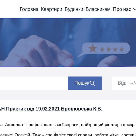
Головна
Квартири
Будинки
Власникам
Про нас
Пошук
Від:
Н Практик від 19.02.2021 Броіловська К.В.
: Анжеліка. Професіонал своєї справи, найкращий ріелтор і прекра
ние: Олексій. Також спеціаліст своєї справи, робота чітка, доступ