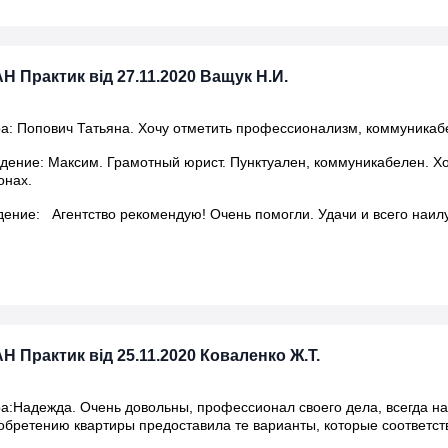
Н Практик від 27.11.2020 Ващук Н.И.
а: Попович Татьяна. Хочу отметить профессионализм, коммуникабе
ение: Максим. Грамотный юрист. Пунктуален, коммуникабелен. Хо
онах.
ение: Агентство рекомендую! Очень помогли. Удачи и всего наилу
Н Практик від 25.11.2020 Коваленко Ж.Т.
а:Надежда. Очень довольны, профессионал своего дела, всегда н
обретению квартиры предоставила те варианты, которые соответс