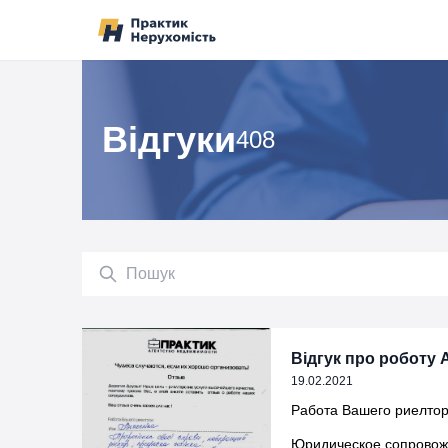
Перейти до вмісту
Відгуки
408
Пошук
Відгук про роботу А
19.02.2021
Работа Вашего риелтора
Юридическое сопровожде