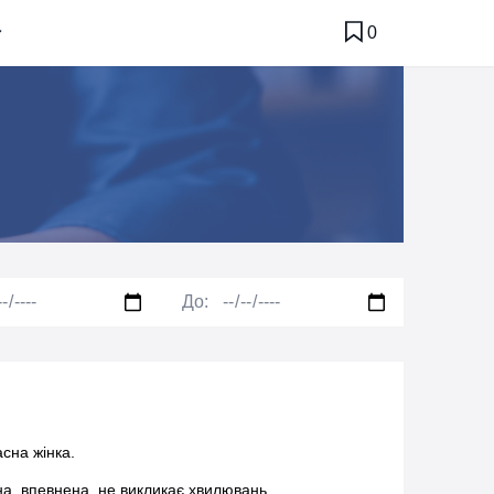
0
До:
сна жінка.
на, впевнена, не викликає хвилювань.