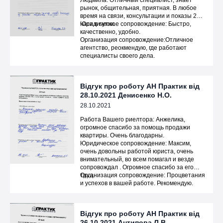
Людмила. Отличный специалист, знает
рынок, общительная, приятная. В любое
время на связи, консультации и показы 24
часа в сутки.
Юридическое сопровождение: Быстро,
качественно, удобно.
Организация сопровождение:Отличное
агентство, реокмендую, где работают
специалисты своего дела.
Відгук про роботу АН Практик від
28.10.2021 Денисенко Н.О.
28.10.2021
Работа Вашего риелтора: Анжелика,
огромное спасибо за помощь продажи
квартиры. Очень благодарны.
Юридическое сопровождение: Максим,
очень довольны работой юриста, очень
внимательный, во всем помагал и везде
сопровождал . Огромное спасибо за его
труд.
Организация сопровождение: Процветания
и успехов в вашей работе. Рекомендую.
Відгук про роботу АН Практик від
26.10.2021 Антипова Л.В.