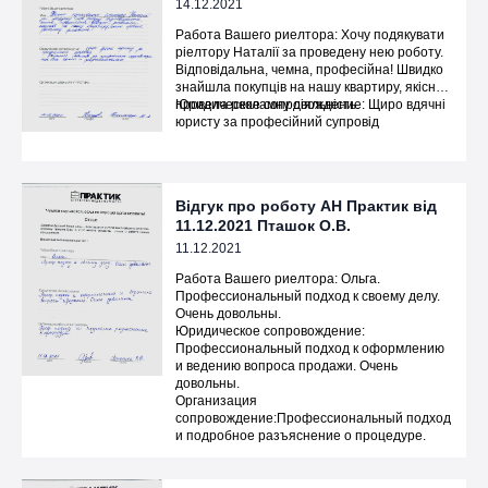
14.12.2021
Работа Вашего риелтора: Хочу подякувати
ріелтору Наталії за проведену нею роботу.
Відповідальна, чемна, професійна! Швидко
знайшла покупців на нашу квартиру, якісно
провела рекламну діяльність.
Юридическое сопровождение: Щиро вдячні
юристу за професійний супровід
Відгук про роботу АН Практик від
11.12.2021 Пташок О.В.
11.12.2021
Работа Вашего риелтора: Ольга.
Профессиональный подход к своему делу.
Очень довольны.
Юридическое сопровождение:
Профессиональный подход к оформлению
и ведению вопроса продажи. Очень
довольны.
Организация
сопровождение:Профессиональный подход
и подробное разъяснение о процедуре.