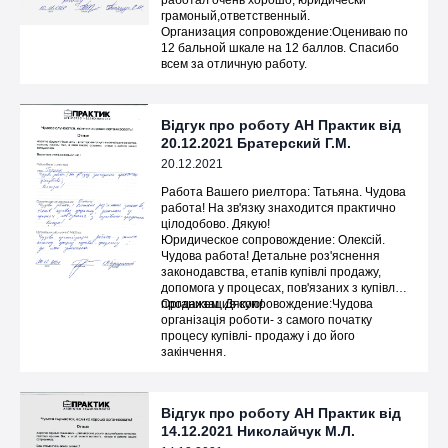
работал очень хорошо, юридически
грамоный,ответственный.
Организация сопровождение:Оцениваю по
12 бальной шкале на 12 баллов. Спасибо
всем за отличную работу.
Відгук про роботу АН Практик від
20.12.2021 Братерский Г.М.
20.12.2021
Работа Вашего риелтора: Татьяна. Чудова
работа! На зв'язку знаходится практично
цілодобово. Дякую!
Юридическое сопровождение: Олексій.
Чудова работа! Детальне роз'яснення
законодавства, етапів купівлі продажу,
допомога у процесах, пов'язаних з купівлею-
продажем. Дякую!
Организация сопровождение:Чудова
організація роботи- з самого початку
процесу купівлі- продажу і до його
закінчення.
Відгук про роботу АН Практик від
14.12.2021 Николайчук М.Л.