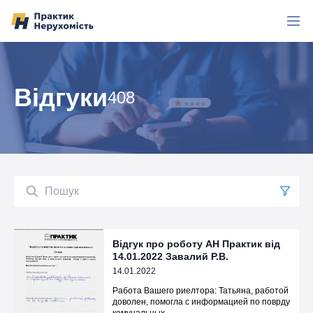
Перейти до вмісту
Відгуки
408
Пошук
Відгук про роботу АН Практик від
14.01.2022 Завалий Р.В.
14.01.2022
Работа Вашего риелтора: Татьяна, работой
доволен, помогла с информацией по поврду