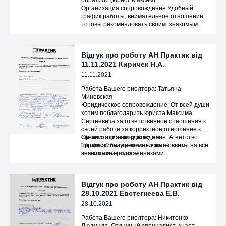
обратили (юрист Максим)
Организация сопровождение:Удобный
график работы, внимательное отношение.
Готовы рекомендовать своим знакомым.
Відгук про роботу АН Практик від
11.11.2021 Киричек Н.А.
11.11.2021
Работа Вашего риелтора: Татьяна
Миневская
Юридическое сопровождение: От всей души
хотим поблагодарить юриста Максима
Сергеевича за ответственное отношения к
своей работе,за корректное отношение к
обеим сторонам сделки, за
Организация сопровождение: Агентство
профессиональные и точные ответы на все
"Практик" буду рекомендовать всем
возникшие вопросы.
знакомым и родственниками.
Відгук про роботу АН Практик від
28.10.2021 Евстегнеева Е.В.
28.10.2021
Работа Вашего риелтора: Никитенко