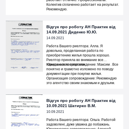
работает отлично. Профессионалы.
Колектив сплаченно работает на результат.
Рекомендую.
Відгук про роботу АН Практик від
14.09.2021 Диденко Ю.Ю.
14.09.2021
Работа Вашего риелтора: Алла. Я
довольна, проделанная работа по
приобретению жилья прошла хорошо.
Риелтор приняла во внимание все
пожелания покупателя.
Юридическое сопровождение: Максим . Все
понятно и грамотно изложено по поводу
документации при покупке жилья.
Организация сопровождение: Рекомендую
это агентство своим знакомым и друзьям.
Відгук про роботу АН Практик від
10.09.2021 Шатирко В.М.
10.09.2021
Работа Вашего риелтора: Ольга. Работой
задоволені, дуже уважна до побажань.