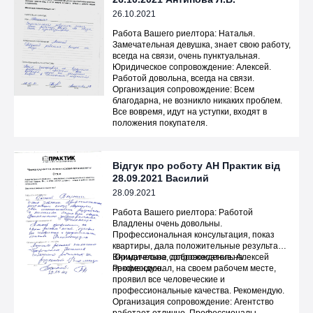
26.10.2021
Работа Вашего риелтора: Наталья.
Замечательная девушка, знает свою работу,
всегда на связи, очень пунктуальная.
Юридическое сопровождение: Алексей.
Работой довольна, всегда на связи.
Организация сопровождение: Всем
благодарна, не возникло никаких проблем.
Все вовремя, идут на уступки, входят в
положения покупателя.
Відгук про роботу АН Практик від
28.09.2021 Василий
28.09.2021
Работа Вашего риелтора: Работой
Владлены очень довольны.
Профессиональная консультация, показ
квартиры, дала положительные результаты.
Внимательна, доброжелательна.
Юридическое сопровождение: Алексей
Рекомендую.
профессионал, на своем рабочем месте,
проявил все человеческие и
профессиональные качества. Рекомендую.
Организация сопровождение: Агентство